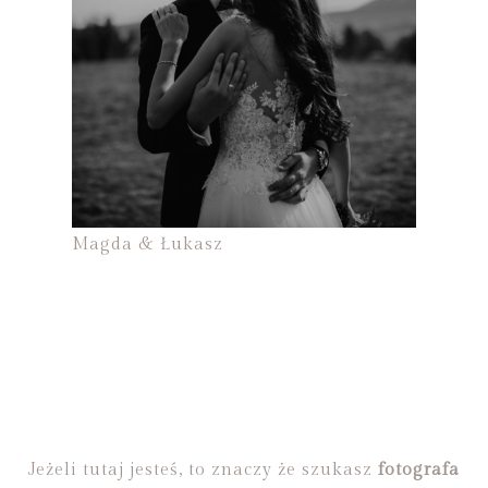
Magda & Łukasz
Jeżeli tutaj jesteś, to znaczy że szukasz
fotografa