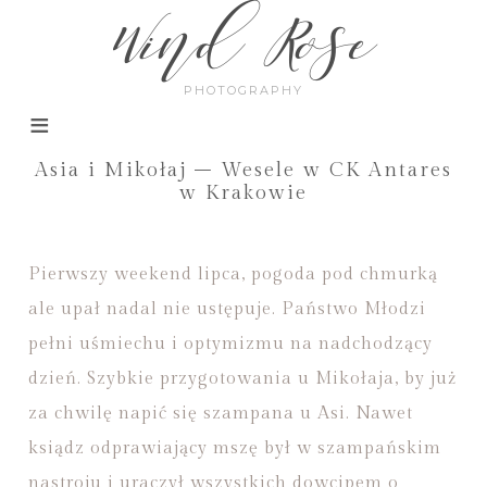
Wind Rose
PHOTOGRAPHY
Asia i Mikołaj – Wesele w CK Antares
w Krakowie
Pierwszy weekend lipca, pogoda pod chmurką
ale upał nadal nie ustępuje. Państwo Młodzi
pełni uśmiechu i optymizmu na nadchodzący
dzień. Szybkie przygotowania u Mikołaja, by już
za chwilę napić się szampana u Asi. Nawet
ksiądz odprawiający mszę był w szampańskim
nastroju i uraczył wszystkich dowcipem o