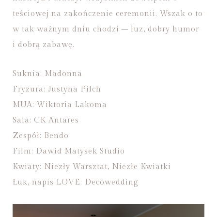
teściowej na zakończenie ceremonii. Wszak o to
w tak ważnym dniu chodzi – luz, dobry humor
i dobrą zabawę.
Suknia: Madonna
Fryzura: Justyna Pilch
MUA: Wiktoria Lakoma
Sala: CK Antares
Zespół: Bendo
Film: Dawid Matysek Studio
Kwiaty: Niezły Warsztat, Niezłe Kwiatki
Łuk, napis LOVE: Decowedding